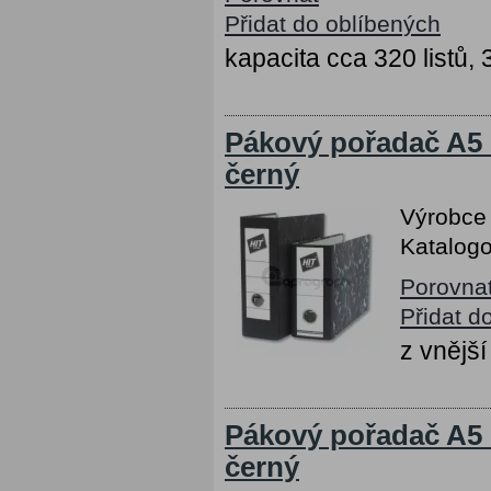
Přidat do oblíbených
kapacita cca 320 listů,
Pákový pořadač A5 
černý
Výrobce
Katalogo
Porovna
Přidat d
z vnějš
Pákový pořadač A5 
černý