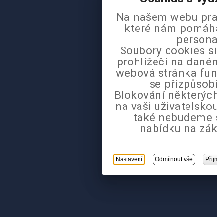
Na našem webu pra
které nám pomáhaj
persona
Soubory cookies si
prohlížeči na daném
webová stránka fun
se přizpůsob
Blokování některých
na vaši uživatelsk
také nebudeme 
nabídku na zák
Nastavení
Odmítnout vše
Přij