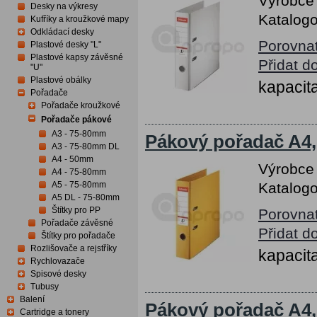
Výrobce
Desky na výkresy
Katalogo
Kufříky a kroužkové mapy
Odkládací desky
Porovna
Plastové desky "L"
Plastové kapsy závěsné
Přidat d
"U"
Plastové obálky
kapacita
Pořadače
Pořadače kroužkové
Pořadače pákové
A3 - 75-80mm
Pákový pořadač A4, 
A3 - 75-80mm DL
A4 - 50mm
Výrobce
A4 - 75-80mm
A5 - 75-80mm
Katalogo
A5 DL - 75-80mm
Štítky pro PP
Porovna
Pořadače závěsné
Přidat d
Štítky pro pořadače
Rozlišovače a rejstříky
kapacita
Rychlovazače
Spisové desky
Tubusy
Balení
Pákový pořadač A4,
Cartridge a tonery