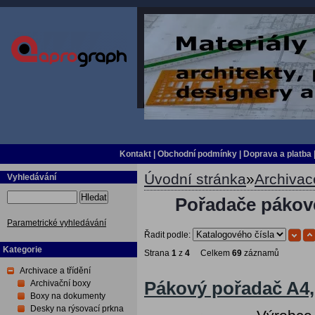
Kontakt
|
Obchodní podmínky
|
Doprava a platba
Úvodní stránka
»
Archivace
Vyhledávání
Hledat
Pořadače pákové
Parametrické vyhledávání
Řadit podle:
Kategorie
Strana
1
z
4
Celkem
69
záznamů
Archivace a třídění
Archivační boxy
Pákový pořadač A4, 
Boxy na dokumenty
Desky na rýsovací prkna