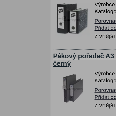
Výrobce
Katalogo
Porovna
Přidat d
z vnějš
Pákový pořadač A3 
černý
Výrobce
Katalogo
Porovna
Přidat d
z vnějš