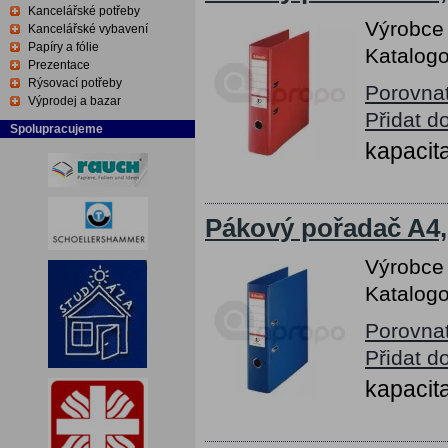
Kancelářské potřeby
Výrobce
Kancelářské vybavení
Papíry a fólie
Katalogo
Prezentace
Rýsovací potřeby
Porovna
Výprodej a bazar
Přidat d
Spolupracujeme
kapacita
Pákový pořadač A4,
Výrobce
Katalogo
Porovna
Přidat d
kapacita