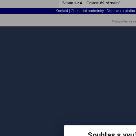
Strana
1
z
4
Celkem
69
záznamů
Kontakt
|
Obchodní podmínky
|
Doprava a platba
Provozováno na sy
Souhlas s vyu