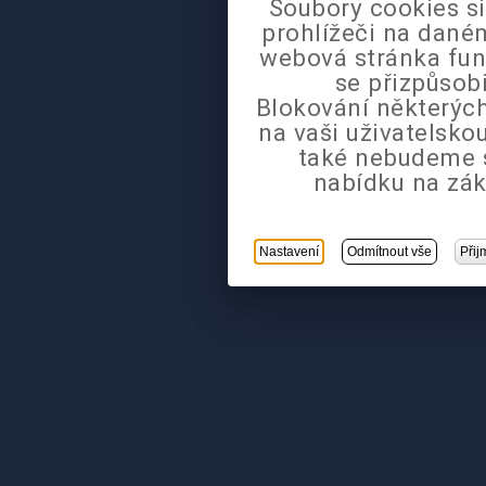
Soubory cookies si
prohlížeči na daném
webová stránka fun
se přizpůsob
Blokování některých
na vaši uživatelsk
také nebudeme 
nabídku na zák
Nastavení
Odmítnout vše
Přij