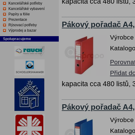
kapacita cca 480 listů,
Kancelářské potřeby
Kancelářské vybavení
Papíry a fólie
Prezentace
Pákový pořadač A4,
Rýsovací potřeby
Výprodej a bazar
Výrobce
Spolupracujeme
Katalogo
Porovna
Přidat d
kapacita cca 480 listů,
Pákový pořadač A4,
Výrobce
Katalogo