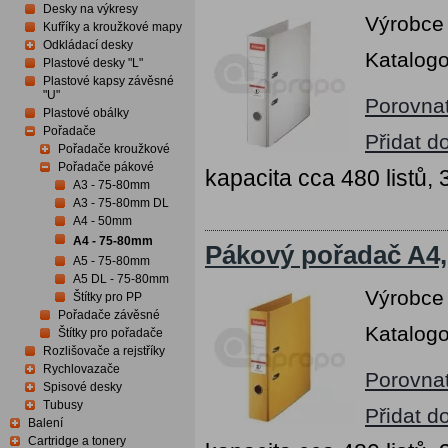
Desky na výkresy
Výrobce
Kufříky a kroužkové mapy
Odkládací desky
Katalogo
Plastové desky "L"
Plastové kapsy závěsné
"U"
Porovna
Plastové obálky
Pořadače
Přidat d
Pořadače kroužkové
Pořadače pákové
kapacita cca 480 listů,
A3 - 75-80mm
A3 - 75-80mm DL
A4 - 50mm
A4 - 75-80mm
Pákový pořadač A4, 
A5 - 75-80mm
A5 DL - 75-80mm
Výrobce
Štítky pro PP
Pořadače závěsné
Katalogo
Štítky pro pořadače
Rozlišovače a rejstříky
Rychlovazače
Porovna
Spisové desky
Tubusy
Přidat d
Balení
Cartridge a tonery