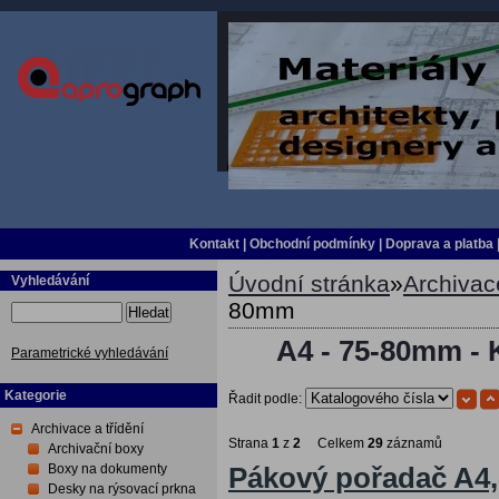
Kontakt
|
Obchodní podmínky
|
Doprava a platba
Úvodní stránka
»
Archivace
Vyhledávání
80mm
Hledat
A4 - 75-80mm - 
Parametrické vyhledávání
Kategorie
Řadit podle:
Archivace a třídění
Strana
1
z
2
Celkem
29
záznamů
Archivační boxy
Boxy na dokumenty
Pákový pořadač A4, 
Desky na rýsovací prkna