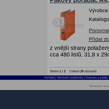
Pákový pořadač A4
Výrobce
Katalogo
Porovna
Přidat d
z vnější strany potažen
cca 480 listů, 31,8 x 2
Strana
1
z
2
Celkem
29
záznamů
Kontakt
|
Obchodní podmínky
|
Doprava a platba
Provozováno na sy