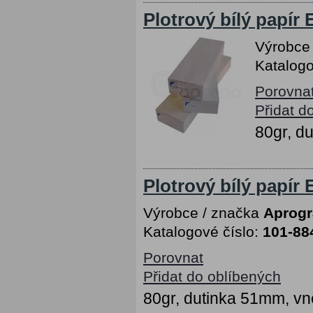
Plotrový bílý papír
Výrobce
Katalogo
Porovna
Přidat d
80gr, d
Plotrový bílý papír
Výrobce / značka
Aprog
Katalogové číslo:
101-88
Porovnat
Přidat do oblíbených
80gr, dutinka 51mm, vn