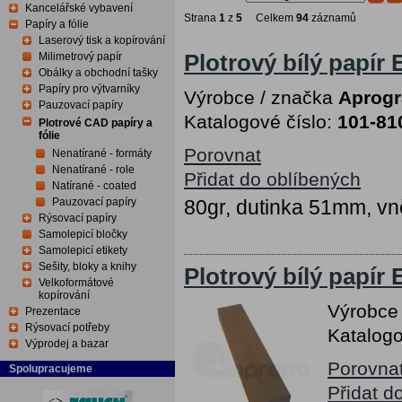
Kancelářské vybavení
Strana
1
z
5
Celkem
94
záznamů
Papíry a fólie
Laserový tisk a kopírování
Milimetrový papír
Plotrový bílý papír
Obálky a obchodní tašky
Papíry pro výtvarníky
Výrobce / značka
Aprog
Pauzovací papíry
Katalogové číslo:
101-81
Plotrové CAD papíry a
fólie
Porovnat
Nenatírané - formáty
Nenatírané - role
Přidat do oblíbených
Natírané - coated
Pauzovací papíry
80gr, dutinka 51mm, vn
Rýsovací papíry
Samolepicí bločky
Samolepicí etikety
Sešity, bloky a knihy
Plotrový bílý papír
Velkoformátové
kopírování
Výrobce
Prezentace
Rýsovací potřeby
Katalogo
Výprodej a bazar
Porovna
Spolupracujeme
Přidat d