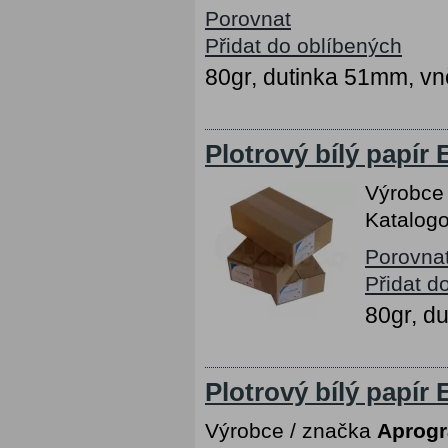
Porovnat
Přidat do oblíbených
80gr, dutinka 51mm, vn
Plotrový bílý papír
Výrobce
Katalogo
Porovna
Přidat d
80gr, d
Plotrový bílý papír
Výrobce / značka
Aprog