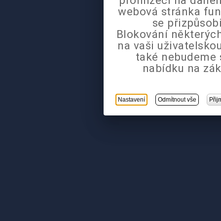
webová stránka fun
se přizpůsob
Blokování některých
na vaši uživatelsk
také nebudeme 
nabídku na zák
Nastavení
Odmítnout vše
Přij