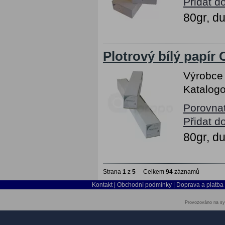
Přidat d
80gr, d
Plotrový bílý papír
Výrobce
Katalogo
Porovna
Přidat d
80gr, d
Strana
1
z
5
Celkem
94
záznamů
Kontakt
|
Obchodní podmínky
|
Doprava a platba
Provozováno na sy