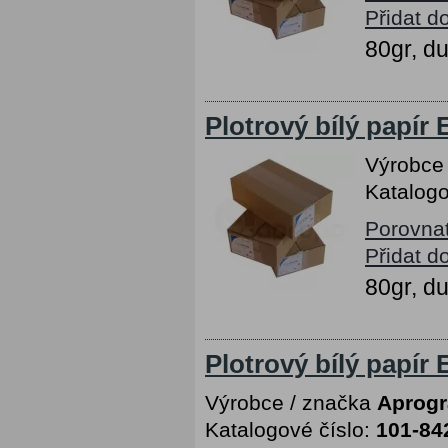
Přidat d
80gr, d
Plotrový bílý papír
Výrobce
Katalogo
Porovna
Přidat d
80gr, d
Plotrový bílý papír
Výrobce / značka
Aprog
Katalogové číslo:
101-84