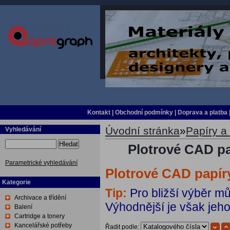
Kontakt
|
Obchodní podmínky
|
Doprava a platba
Úvodní stránka
»
Papíry a 
Vyhledávání
Hledat
Plotrové CAD pap
Parametrické vyhledávání
Plotrové CAD papíry
Kategorie
Tip:
Pro bližší výběr m
Archivace a třídění
Výhodnější je však jeho 
Balení
Cartridge a tonery
Kancelářské potřeby
Řadit podle: