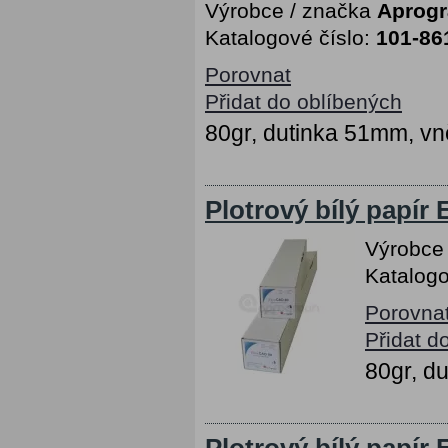
Výrobce / značka
Aprog
Katalogové číslo:
101-86
Porovnat
Přidat do oblíbených
80gr, dutinka 51mm, vn
Plotrový bílý papír
Výrobce
Katalogo
Porovna
Přidat d
80gr, d