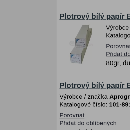
Plotrový bílý papír
Výrobce
Katalogo
Porovna
Přidat d
80gr, d
Plotrový bílý papír
Výrobce / značka
Aprog
Katalogové číslo:
101-89
Porovnat
Přidat do oblíbených