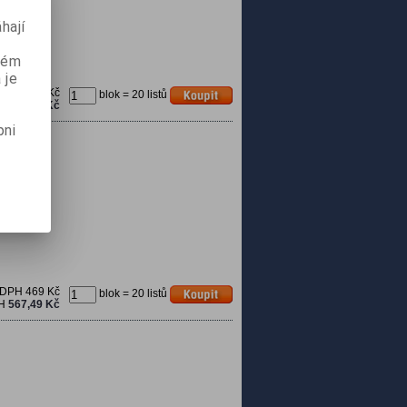
hají
aném
 je
 DPH
801 Kč
blok = 20 listů
PH
969,21 Kč
pni
 DPH
469 Kč
blok = 20 listů
PH
567,49 Kč