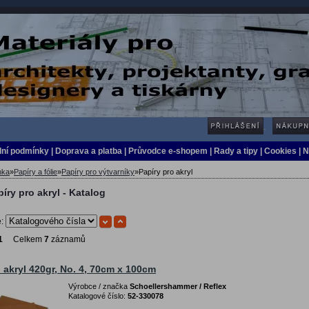
ní podmínky
|
Doprava a platba
|
Průvodce e-shopem
|
Rady a tipy
| Cookies
| 
nka
»
Papíry a fólie
»
Papíry pro výtvarníky
»
Papíry pro akryl
íry pro akryl - Katalog
e:
1
Celkem
7
záznamů
o akryl 420gr, No. 4, 70cm x 100cm
Výrobce / značka
Schoellershammer / Reflex
Katalogové číslo:
52-330078