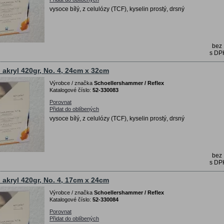
vysoce bílý, z celulózy (TCF), kyselin prostý, drsný
bez
s D
o akryl 420gr, No. 4, 24cm x 32cm
Výrobce / značka
Schoellershammer / Reflex
Katalogové číslo:
52-330083
Porovnat
Přidat do oblíbených
vysoce bílý, z celulózy (TCF), kyselin prostý, drsný
bez
s D
o akryl 420gr, No. 4, 17cm x 24cm
Výrobce / značka
Schoellershammer / Reflex
Katalogové číslo:
52-330084
Porovnat
Přidat do oblíbených