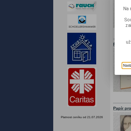
Na 
Sou
za
už
Papír pr
Nast
Papír pr
Platnost ceníku od 21.07.2026