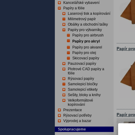
Kancelářské vybavení
Papíry a fólie
Laserový tisk a kopírování
Milimetrový papír
Obálky a obchodní tašky
Papíry pro výtvarníky
Papíry pro airbrush
Papíry pro akryl
Papíry pro akvarel
Papír pr
Papíry pro olej
Skicovací papíry
Pauzovací papíry
Plotrové CAD papíry a
fólie
Rýsovací papíry
Samolepicí bločky
Samolepicí etikety
Sešity, bloky a knihy
Velkoformátové
kopírování
Prezentace
Papír pr
Rýsovací potřeby
Výprodej a bazar
Spolupracujeme