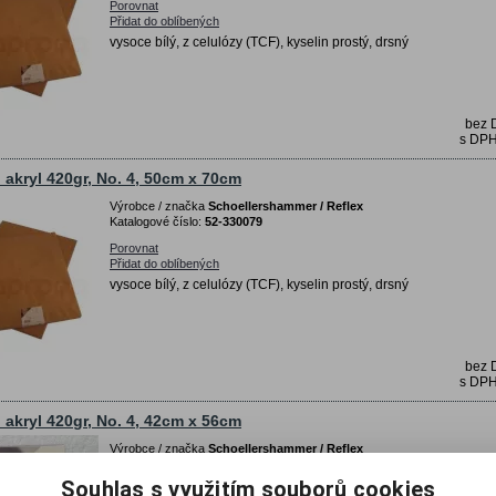
Porovnat
Přidat do oblíbených
vysoce bílý, z celulózy (TCF), kyselin prostý, drsný
bez
s DP
o akryl 420gr, No. 4, 50cm x 70cm
Výrobce / značka
Schoellershammer / Reflex
Katalogové číslo:
52-330079
Porovnat
Přidat do oblíbených
vysoce bílý, z celulózy (TCF), kyselin prostý, drsný
bez
s DP
o akryl 420gr, No. 4, 42cm x 56cm
Výrobce / značka
Schoellershammer / Reflex
Katalogové číslo:
52-330080
Souhlas s využitím souborů cookies
Porovnat