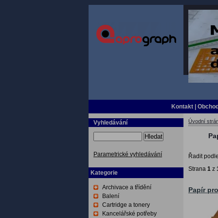
Kontakt
|
Obchod
Úvodní strá
Vyhledávání
Pap
Hledat
Parametrické vyhledávání
Řadit podl
Strana
1
z
Kategorie
Archivace a třídění
Papír pr
Balení
Cartridge a tonery
Kancelářské potřeby