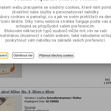
Přidat do oblíbených
našem webu pracujeme se soubory cookies, které nám pomá
vysoce bílý, z celulózy (TCF), kyselin prostý, drsný
zkvalitnit naše služby a personalizovat nabídky.
bory cookies si pamatují, co a jak ve svém prohlížeči na d
řízení děláte. Díky tomu webová stránka funguje podle vás a
bez
schopná se přizpůsobit vašim preferencím.
s D
Blokování některých typů souborů může mít vliv na vaši
ivatelskou zkušenost s naším webem, také nebudeme scho
o akryl 420gr, No. 4, 36cm x 48cm
poskytnout vám nabídku na základě vašich preferencí.
Výrobce / značka
Schoellershammer / Reflex
Katalogové číslo:
52-330081
Porovnat
avení
Odmítnout vše
Přijmout všechny cookies
Přidat do oblíbených
vysoce bílý, z celulózy (TCF), kyselin prostý, drsný
bez
s D
o akryl 420gr, No. 4, 30cm x 40cm
Výrobce / značka
Schoellershammer / Reflex
Katalogové číslo:
52-330082
Porovnat
Přidat do oblíbených