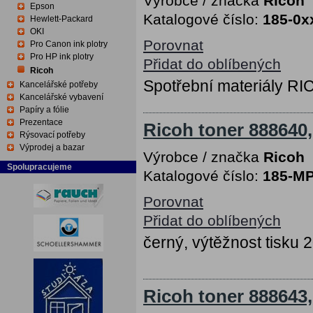
Výrobce / značka
Ricoh
Epson
Katalogové číslo:
185-0x
Hewlett-Packard
OKI
Porovnat
Pro Canon ink plotry
Pro HP ink plotry
Přidat do oblíbených
Ricoh
Spotřební materiály RI
Kancelářské potřeby
Kancelářské vybavení
Papíry a fólie
Prezentace
Ricoh toner 888640,
Rýsovací potřeby
Výprodej a bazar
Výrobce / značka
Ricoh
Spolupracujeme
Katalogové číslo:
185-M
Porovnat
Přidat do oblíbených
černý, výtěžnost tisku 
Ricoh toner 888643,