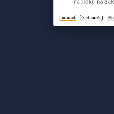
nabídku na zák
Nastavení
Odmítnout vše
Přij