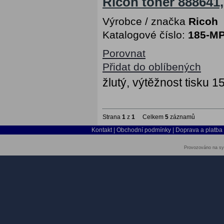
Ricoh toner 888641,
Výrobce / značka
Ricoh
Katalogové číslo:
185-M
Porovnat
Přidat do oblíbených
žlutý, výtěžnost tisku 1
Strana
1
z
1
Celkem
5
záznamů
Kontakt
|
Obchodní podmínky
|
Doprava a platba
Provozováno na sy