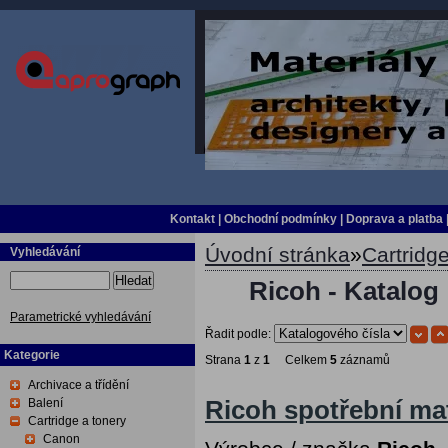
Kontakt
|
Obchodní podmínky
|
Doprava a platba
Úvodní stránka
»
Cartridge
Vyhledávání
Hledat
Ricoh - Katalog
Parametrické vyhledávání
Řadit podle:
Kategorie
Strana
1
z
1
Celkem
5
záznamů
Archivace a třídění
Balení
Ricoh spotřební mat
Cartridge a tonery
Canon