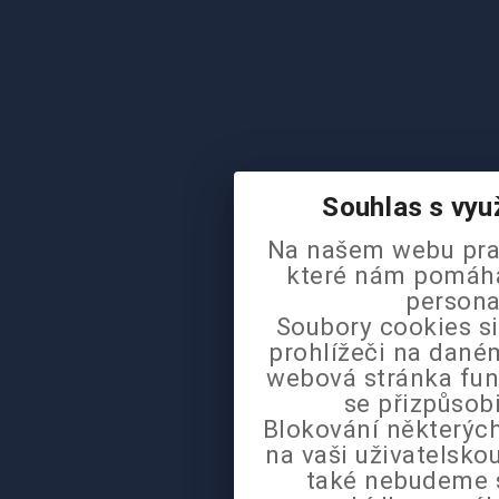
Souhlas s vyu
Na našem webu pra
které nám pomáhaj
persona
Soubory cookies si
prohlížeči na daném
webová stránka fun
se přizpůsob
Blokování některých
na vaši uživatelsk
také nebudeme 