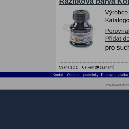
Razítková barva Koh
Výrobce
Katalogo
Porovna
Přidat d
pro suc
Strana
1
z
1
Celkem
20
záznamů
Kontakt
|
Obchodní podmínky
|
Doprava a platba
Provozováno na sy