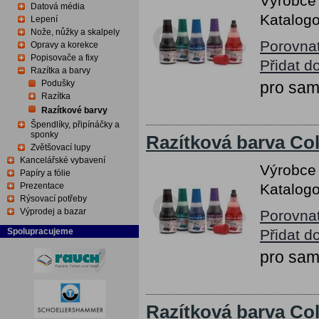
Výrobce
Datová média
Katalogo
Lepení
Nože, nůžky a skalpely
Porovna
Opravy a korekce
Popisovače a fixy
Přidat d
Razítka a barvy
Podušky
pro sam
Razítka
Razítkové barvy
Špendlíky, připínáčky a
sponky
Razítková barva Col
Zvětšovací lupy
Kancelářské vybavení
Výrobce
Papíry a fólie
Prezentace
Katalogo
Rýsovací potřeby
Výprodej a bazar
Porovna
Spolupracujeme
Přidat d
pro sam
Razítková barva Col