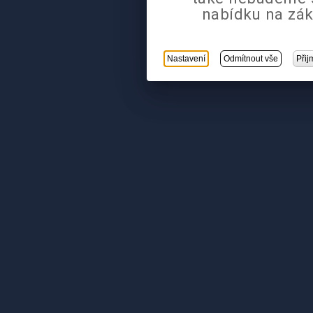
nabídku na zák
Nastavení
Odmítnout vše
Přij