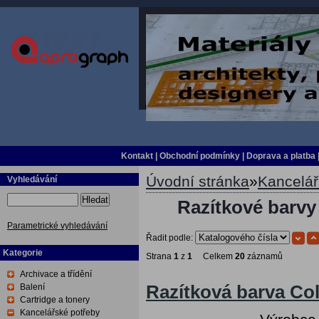
Kontakt
|
Obchodní podmínky
|
Doprava a platba
Úvodní stránka
»
Kancelář
Vyhledávání
Hledat
Razítkové barvy
Parametrické vyhledávání
Řadit podle:
Kategorie
Strana
1
z
1
Celkem
20
záznamů
Archivace a třídění
Balení
Razítková barva Co
Cartridge a tonery
Kancelářské potřeby