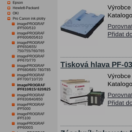
Epson
Výrobce
Hewlett-Packard
OKI
Katalogo
Pro Canon ink plotry
imagePROGRAF
Porovna
iPF500/510
Přidat d
imagePROGRAF
iPF600/605/610
imagePROGRAF
iPF650/655/
750/755/760/765
imagePROGRAF
iPF670/770
Tisková hlava PF-0
imagePROGRAF
iPF680/685/ 780/785
Výrobce
imagePROGRAF
iPF700/710/720
Katalogo
imagePROGRAF
iPF810/815/ 820/825
Porovna
imagePROGRAF
iPF830/840/850
Přidat d
imagePROGRAF
iPF5000
imagePROGRAF
iPF5100
imagePROGRAF
iPF6000S