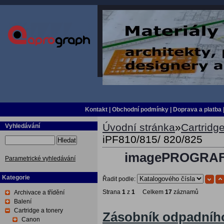
Kontakt
|
Obchodní podmínky
|
Doprava a platba
Úvodní stránka
»
Cartridge
Vyhledávání
iPF810/815/ 820/825
Hledat
imagePROGRAF i
Parametrické vyhledávání
Kategorie
Řadit podle:
Strana
1
z
1
Celkem
17
záznamů
Archivace a třídění
Balení
Cartridge a tonery
Zásobník odpadníh
Canon