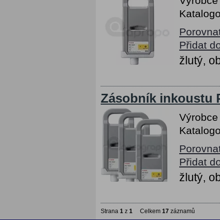
Výrobce
Katalogo
Porovna
Přidat d
žlutý, 
Zásobník inkoustu P
Výrobce
Katalogo
Porovna
Přidat d
žlutý, 
Strana
1
z
1
Celkem
17
záznamů