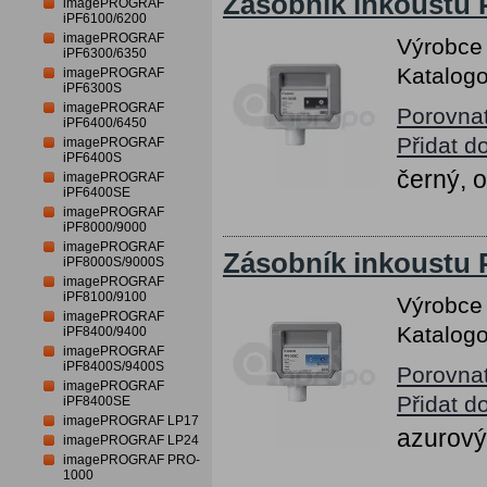
Zásobník inkoustu 
imagePROGRAF
iPF6100/6200
imagePROGRAF
Výrobce
iPF6300/6350
Katalogo
imagePROGRAF
iPF6300S
imagePROGRAF
Porovna
iPF6400/6450
Přidat d
imagePROGRAF
iPF6400S
černý, 
imagePROGRAF
iPF6400SE
imagePROGRAF
iPF8000/9000
imagePROGRAF
Zásobník inkoustu 
iPF8000S/9000S
imagePROGRAF
iPF8100/9100
Výrobce
imagePROGRAF
Katalogo
iPF8400/9400
imagePROGRAF
iPF8400S/9400S
Porovna
imagePROGRAF
Přidat d
iPF8400SE
imagePROGRAF LP17
azurový
imagePROGRAF LP24
imagePROGRAF PRO-
1000