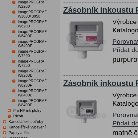
imagePROGRAF
W2200
Zásobník inkoustu
imagePROGRAF
W3000/ 3050
Výrobce
imagePROGRAF
W6200
Katalogo
imagePROGRAF
W6400D
Porovna
imagePROGRAF
W6400P
Přidat d
imagePROGRAF
W7200
purpuro
imagePROGRAF
W7250
imagePROGRAF
W8200D
imagePROGRAF
Zásobník inkoustu 
W8200P
imagePROGRAF
Výrobce
W8400D
imagePROGRAF
Katalogo
W8400P
Pro HP ink plotry
Porovna
Ricoh
Kancelářské potřeby
Přidat d
Kancelářské vybavení
matně č
Papíry a fólie