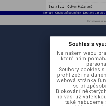
Strana
1
z
1
Celkem
6
záznamů
Kontakt
|
Obchodní podmínky
|
Doprava a platba
Provozováno na sy
Souhlas s vyu
Na našem webu pra
které nám pomáhaj
persona
Soubory cookies si
prohlížeči na daném
webová stránka fun
se přizpůsob
Blokování některých
na vaši uživatelsk
také nebudeme 