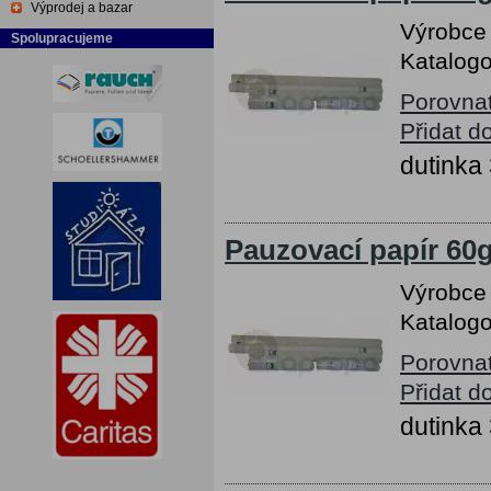
Výprodej a bazar
Výrobce
Spolupracujeme
Katalogo
Porovna
Přidat d
dutink
Pauzovací papír 60g
Výrobce
Katalogo
Porovna
Přidat d
dutink