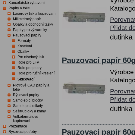
Výrobce
Kancelářské vybavení
Katalogo
Papíry a fólie
Laserový tisk a kopírování
Porovna
Milimetrový papír
Obálky a obchodní tašky
Přidat d
Papíry pro výtvarníky
Pauzovací papíry
dutink
Formáty
Kreativní
Obálky
Pro ofsetový tisk
Pauzovací papír 60g
Role pro LFP
Role pro plotry
Výrobce
Role pro ruční kreslení
Katalogo
Skicovací
Plotrové CAD papíry a
fólie
Porovna
Rýsovací papíry
Přidat d
Samolepicí bločky
Samolepicí etikety
dutink
Sešity, bloky a knihy
Velkoformátové
kopírování
Prezentace
Pauzovací papír 60g
Rýsovací potřeby