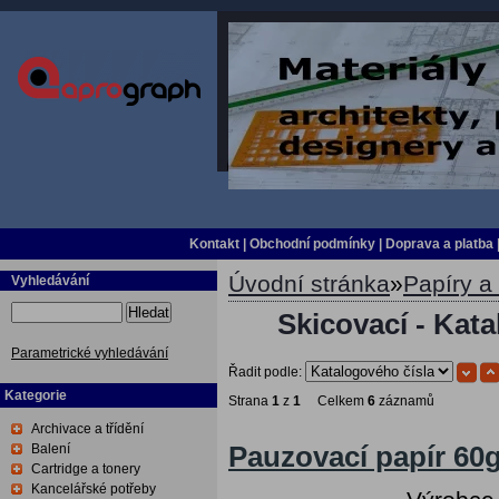
Kontakt
|
Obchodní podmínky
|
Doprava a platba
Úvodní stránka
»
Papíry a 
Vyhledávání
Hledat
Skicovací - Kata
Parametrické vyhledávání
Řadit podle:
Kategorie
Strana
1
z
1
Celkem
6
záznamů
Archivace a třídění
Balení
Pauzovací papír 60g
Cartridge a tonery
Kancelářské potřeby