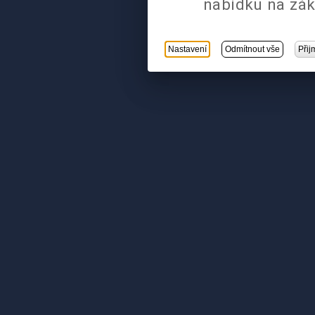
nabídku na zák
Nastavení
Odmítnout vše
Přij