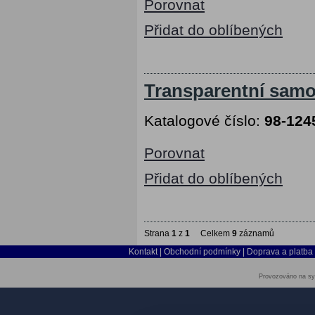
Porovnat
Přidat do oblíbených
Transparentní samo
Katalogové číslo:
98-124
Porovnat
Přidat do oblíbených
Strana
1
z
1
Celkem
9
záznamů
Kontakt
|
Obchodní podmínky
|
Doprava a platba
Provozováno na sy