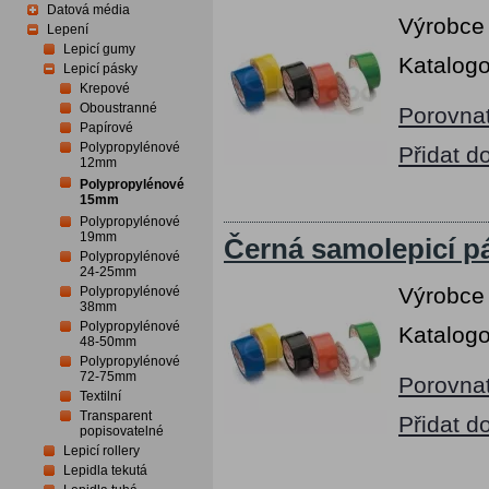
Datová média
Výrobce
Lepení
Lepicí gumy
Katalogo
Lepicí pásky
Krepové
Oboustranné
Porovna
Papírové
Polypropylénové
Přidat d
12mm
Polypropylénové
15mm
Polypropylénové
19mm
Černá samolepicí p
Polypropylénové
24-25mm
Výrobce
Polypropylénové
38mm
Polypropylénové
Katalogo
48-50mm
Polypropylénové
72-75mm
Porovna
Textilní
Transparent
Přidat d
popisovatelné
Lepicí rollery
Lepidla tekutá