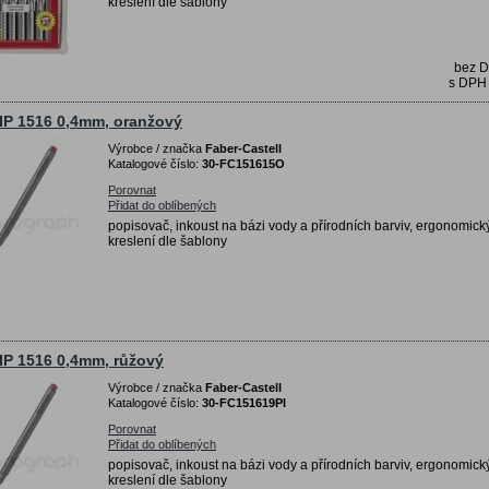
kreslení dle šablony
bez 
s DP
IP 1516 0,4mm, oranžový
Výrobce / značka
Faber-Castell
Katalogové číslo:
30-FC151615O
Porovnat
Přidat do oblíbených
popisovač, inkoust na bázi vody a přírodních barviv, ergonomický
kreslení dle šablony
IP 1516 0,4mm, růžový
Výrobce / značka
Faber-Castell
Katalogové číslo:
30-FC151619PI
Porovnat
Přidat do oblíbených
popisovač, inkoust na bázi vody a přírodních barviv, ergonomický
kreslení dle šablony