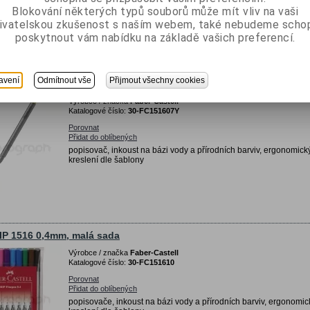
Blokování některých typů souborů může mít vliv na vaši
ivatelskou zkušenost s naším webem, také nebudeme scho
poskytnout vám nabídku na základě vašich preferencí.
avení
Odmítnout vše
Přijmout všechny cookies
IP 1516 0,4mm, žlutý
Výrobce / značka
Faber-Castell
Katalogové číslo:
30-FC151607Y
Porovnat
Přidat do oblíbených
popisovač, inkoust na bázi vody a přírodních barviv, ergonomický
kreslení dle šablony
IP 1516 0,4mm, malá sada
Výrobce / značka
Faber-Castell
Katalogové číslo:
30-FC151610
Porovnat
Přidat do oblíbených
popisovače, inkoust na bázi vody a přírodních barviv, ergonomic