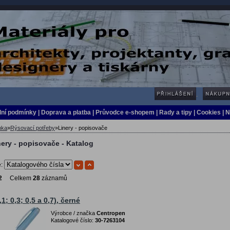
ní podmínky
|
Doprava a platba
|
Průvodce e-shopem
|
Rady a tipy
| Cookies
| 
nka
»
Rýsovací potřeby
»
Linery - popisovače
nery - popisovače - Katalog
e:
2
Celkem
28
záznamů
,1; 0,3; 0,5 a 0,7), černé
Výrobce / značka
Centropen
Katalogové číslo:
30-7263104