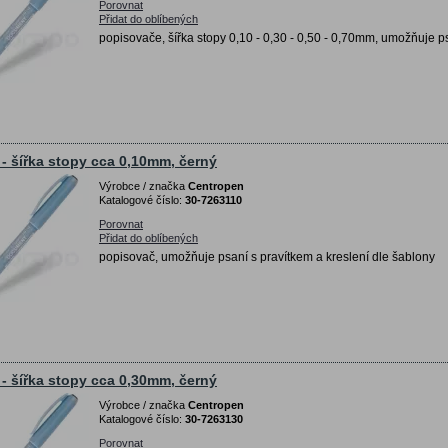
Porovnat
Přidat do oblíbených
popisovače, šířka stopy 0,10 - 0,30 - 0,50 - 0,70mm, umožňuje ps
1 - šířka stopy cca 0,10mm, černý
Výrobce / značka
Centropen
Katalogové číslo:
30-7263110
Porovnat
Přidat do oblíbených
popisovač, umožňuje psaní s pravítkem a kreslení dle šablony
3 - šířka stopy cca 0,30mm, černý
Výrobce / značka
Centropen
Katalogové číslo:
30-7263130
Porovnat