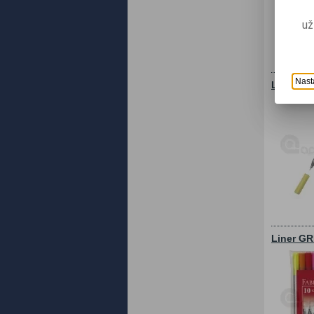
už
Nast
Liner GR
Liner GR