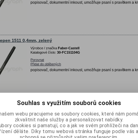
popisovač, dokumentní inkoust, umožňuje psaní s pravítkem a kr
nepen 1511 0,4mm, zelený
Výrobce / značka
Faber-Castell
Katalogové číslo:
30-FC151104G
Porovnat
Přidat do oblíbených
popisovač, dokumentní inkoust, umožňuje psaní s pravítkem a kr
Souhlas s využitím souborů cookies
nepen 1511 0,4mm, červený
našem webu pracujeme se soubory cookies, které nám pomá
Výrobce / značka
Faber-Castell
zkvalitnit naše služby a personalizovat nabídky.
Katalogové číslo:
30-FC151104R
bory cookies si pamatují, co a jak ve svém prohlížeči na d
Porovnat
řízení děláte. Díky tomu webová stránka funguje podle vás a
Přidat do oblíbených
schopná se přizpůsobit vašim preferencím.
popisovač, dokumentní inkoust, umožňuje psaní s pravítkem a kr