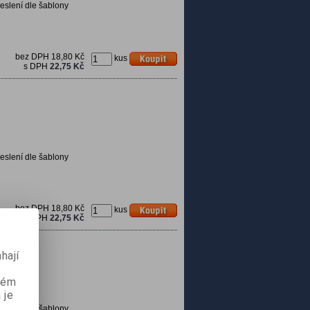
eslení dle šablony
bez DPH
18,80 Kč
kus
s DPH
22,75 Kč
eslení dle šablony
bez DPH
18,80 Kč
kus
s DPH
22,75 Kč
hají
aném
 je
eslení dle šablony