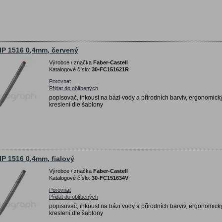
IP 1516 0,4mm, červený
Výrobce / značka
Faber-Castell
Katalogové číslo:
30-FC151621R
Porovnat
Přidat do oblíbených
popisovač, inkoust na bázi vody a přírodních barviv, ergonomický
kreslení dle šablony
IP 1516 0,4mm, fialový
Výrobce / značka
Faber-Castell
Katalogové číslo:
30-FC151634V
Porovnat
Přidat do oblíbených
popisovač, inkoust na bázi vody a přírodních barviv, ergonomický
kreslení dle šablony