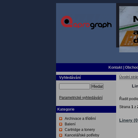
Kontakt
|
Obchod
Úvodní strá
Vyhledávání
Li
Hledat
Parametrické vyhledávání
Řadit podl
Strana
1
z
Kategorie
Archivace a třídění
Linery (0
Balení
Cartridge a tonery
Kancelářské potřeby