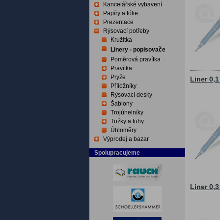
Kancelářské vybavení
Papíry a fólie
Prezentace
Rýsovací potřeby
Kružítka
Linery - popisovače
Poměrová pravítka
Pravítka
Pryže
Liner 0,
Příložníky
Rýsovací desky
Šablony
Trojúhelníky
Tužky a tuhy
Úhloměry
Výprodej a bazar
Spolupracujeme
Liner 0,