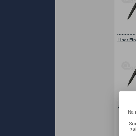
Liner Fi
Liner Fi
Na 
Sou
za