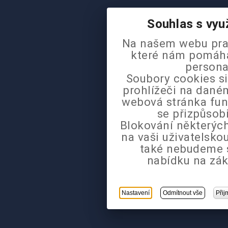
Souhlas s vyu
Na našem webu pra
které nám pomáhaj
persona
Soubory cookies si
prohlížeči na daném
webová stránka fun
se přizpůsob
Blokování některých
na vaši uživatelsk
také nebudeme 
nabídku na zák
Nastavení
Odmítnout vše
Přij