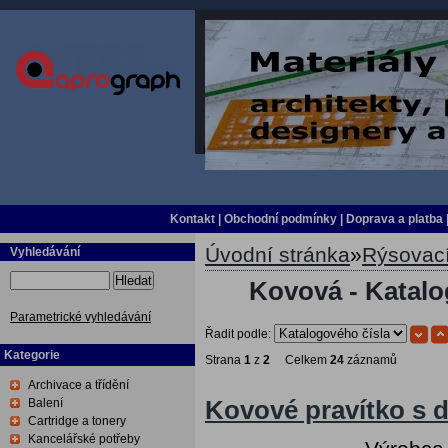
Kontakt
|
Obchodní podmínky
|
Doprava a platba
Úvodní stránka
»
Rýsovací
Vyhledávání
Hledat
Kovová - Katalo
Parametrické vyhledávání
Řadit podle:
Kategorie
Strana
1
z
2
Celkem
24
záznamů
Archivace a třídění
Balení
Kovové pravítko s 
Cartridge a tonery
Kancelářské potřeby