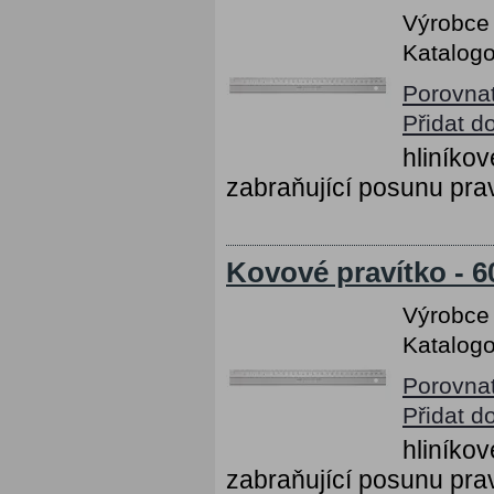
Výrobce
Katalogo
Porovna
Přidat d
hliníko
zabraňující posunu prav
Kovové pravítko - 
Výrobce
Katalogo
Porovna
Přidat d
hliníko
zabraňující posunu prav