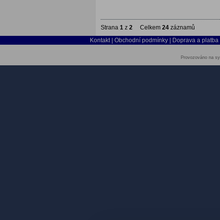
Strana
1
z
2
Celkem
24
záznamů
Kontakt
|
Obchodní podmínky
|
Doprava a platba
Provozováno na sy