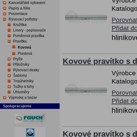
Výrobce
Kancelářské vybavení
Katalogo
Papíry a fólie
Prezentace
Porovna
Rýsovací potřeby
Kružítka
Přidat d
Linery - popisovače
Poměrová pravítka
hliníkov
Pravítka
Kovová
Plastová
Pryže
Kovové pravítko s 
Příložníky
Rýsovací desky
Výrobce
Šablony
Katalogo
Trojúhelníky
Tužky a tuhy
Porovna
Úhloměry
Výprodej a bazar
Přidat d
Spolupracujeme
hliníkov
Kovové pravítko s 