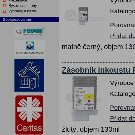
Výrobce
Prezentace
Rýsovací potřeby
Katalogo
Výprodej a bazar
Spolupracujeme
Porovna
Přidat d
matně černý, objem 13
Zásobník inkoustu 
Výrobce
Katalogo
Porovna
Přidat d
žlutý, objem 130ml