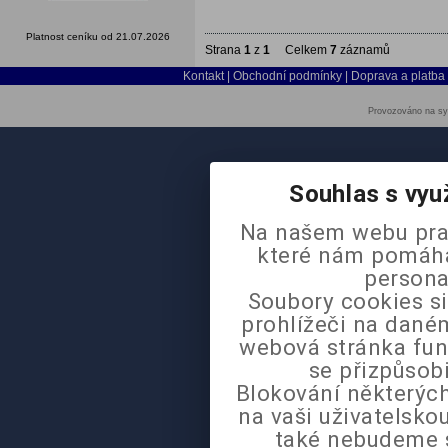
Platnost ceníku od 21.07.2026
Strana
1
z
1
Celkem
7
záznamů
Kontakt
|
Obchodní podmínky
|
Doprava a platba
Provozováno na sy
Souhlas s vyu
Na našem webu pra
které nám pomáhaj
persona
Soubory cookies si
prohlížeči na daném
webová stránka fun
se přizpůsob
Blokování některých
na vaši uživatelsk
také nebudeme 