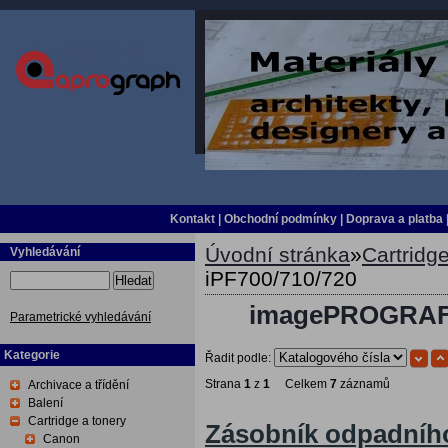
Kontakt
|
Obchodní podmínky
|
Doprava a platba
Úvodní stránka
»
Cartridge
Vyhledávání
iPF700/710/720
Hledat
imagePROGRAF i
Parametrické vyhledávání
Kategorie
Řadit podle:
Strana
1
z
1
Celkem
7
záznamů
Archivace a třídění
Balení
Cartridge a tonery
Zásobník odpadníh
Canon