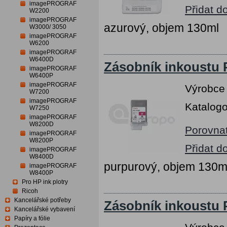
imagePROGRAF
Přidat d
W2200
imagePROGRAF
azurový, objem 130ml
W3000/ 3050
imagePROGRAF
W6200
imagePROGRAF
W6400D
Zásobník inkoustu
imagePROGRAF
W6400P
imagePROGRAF
Výrobce
W7200
imagePROGRAF
Katalogo
W7250
imagePROGRAF
W8200D
Porovna
imagePROGRAF
W8200P
Přidat d
imagePROGRAF
W8400D
purpurový, objem 130m
imagePROGRAF
W8400P
Pro HP ink plotry
Ricoh
Kancelářské potřeby
Zásobník inkoustu 
Kancelářské vybavení
Papíry a fólie