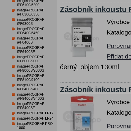
imagePROGRAF
iPF6100/6200
Zásobník inkoustu 
imagePROGRAF
iPF6300/6350
imagePROGRAF
Výrobce
iPF6300S
imagePROGRAF
Katalogo
iPF6400/6450
imagePROGRAF
iPF6400S
Porovna
imagePROGRAF
iPF6400SE
Přidat d
imagePROGRAF
iPF8000/9000
černý, objem 130ml
imagePROGRAF
iPF8000S/9000S
imagePROGRAF
iPF8100/9100
imagePROGRAF
Zásobník inkoustu 
iPF8400/9400
imagePROGRAF
iPF8400S/9400S
Výrobce
imagePROGRAF
iPF8400SE
Katalogo
imagePROGRAF LP17
imagePROGRAF LP24
imagePROGRAF PRO-
Porovna
1000