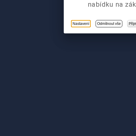
nabídku na zák
Nastavení
Odmítnout vše
Přij