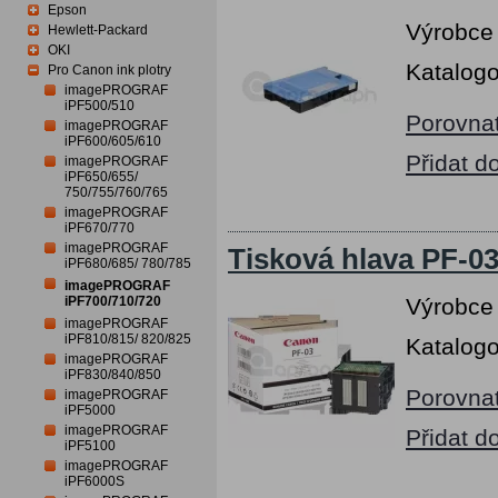
Epson
Výrobce
Hewlett-Packard
OKI
Katalogo
Pro Canon ink plotry
imagePROGRAF
iPF500/510
Porovna
imagePROGRAF
iPF600/605/610
Přidat d
imagePROGRAF
iPF650/655/
750/755/760/765
imagePROGRAF
iPF670/770
imagePROGRAF
Tisková hlava PF-0
iPF680/685/ 780/785
imagePROGRAF
iPF700/710/720
Výrobce
imagePROGRAF
iPF810/815/ 820/825
Katalogo
imagePROGRAF
iPF830/840/850
Porovna
imagePROGRAF
iPF5000
imagePROGRAF
Přidat d
iPF5100
imagePROGRAF
iPF6000S