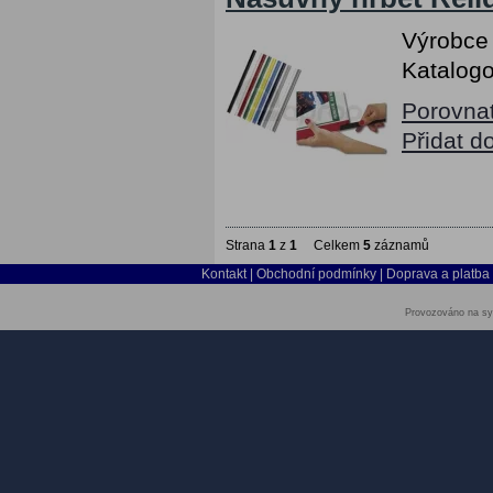
Výrobce
Katalogo
Porovna
Přidat d
Strana
1
z
1
Celkem
5
záznamů
Kontakt
|
Obchodní podmínky
|
Doprava a platba
Provozováno na sy