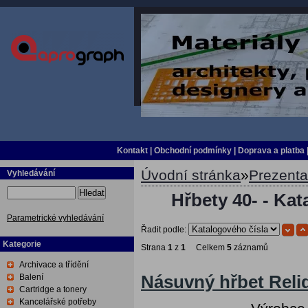
Kontakt
|
Obchodní podmínky
|
Doprava a platba
Úvodní stránka
»
Prezent
Vyhledávání
Hledat
Hřbety 40- - Kat
Parametrické vyhledávání
Řadit podle:
Kategorie
Strana
1
z
1
Celkem
5
záznamů
Archivace a třídění
Balení
Násuvný hřbet Relid
Cartridge a tonery
Kancelářské potřeby