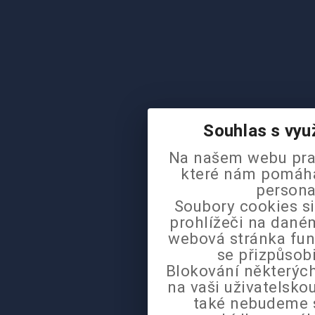
Souhlas s vyu
Na našem webu pra
které nám pomáhaj
persona
Soubory cookies si
prohlížeči na daném
webová stránka fun
se přizpůsob
Blokování některých
na vaši uživatelsk
také nebudeme 