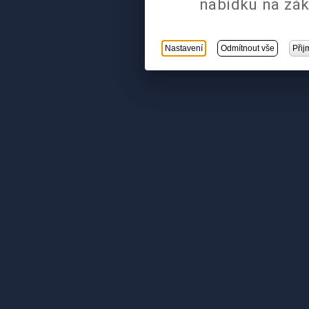
nabídku na zák
Nastavení
Odmítnout vše
Přij