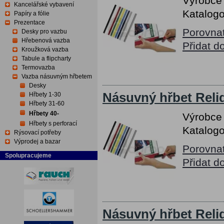
Výrobce
Kancelářské vybavení
Katalogo
Papíry a fólie
Prezentace
Porovna
Desky pro vazbu
Hřebenová vazba
Přidat d
Kroužková vazba
Tabule a flipcharty
Termovazba
Vazba násuvným hřbetem
Desky
Násuvný hřbet Relid
Hřbety 1-30
Hřbety 31-60
Hřbety 40-
Výrobce
Hřbety s perforací
Katalogo
Rýsovací potřeby
Výprodej a bazar
Porovna
Spolupracujeme
Přidat d
Násuvný hřbet Relid