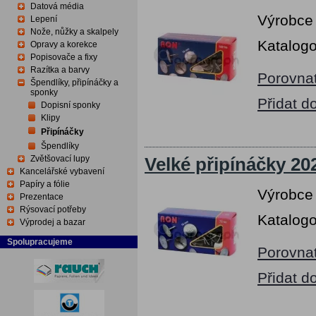
Datová média
Výrobce
Lepení
Nože, nůžky a skalpely
Katalogo
Opravy a korekce
Popisovače a fixy
Razítka a barvy
Porovna
Špendlíky, připínáčky a
sponky
Přidat d
Dopisní sponky
Klipy
Připínáčky
Špendlíky
Zvětšovací lupy
Velké připínáčky 2
Kancelářské vybavení
Papíry a fólie
Výrobce
Prezentace
Rýsovací potřeby
Katalogo
Výprodej a bazar
Spolupracujeme
Porovna
Přidat d