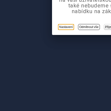
také nebudeme 
nabídku na zák
Nastavení
Odmítnout vše
Přij