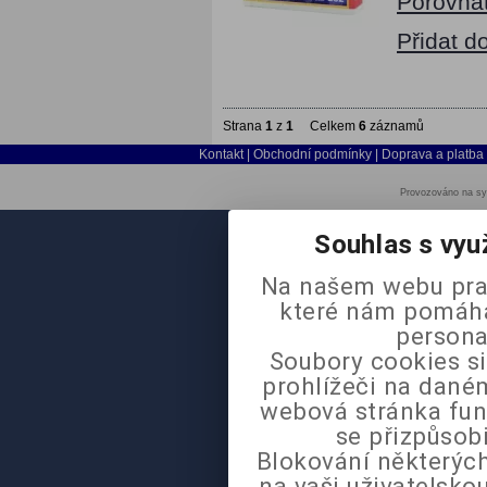
Porovna
Přidat d
Strana
1
z
1
Celkem
6
záznamů
Kontakt
|
Obchodní podmínky
|
Doprava a platba
Provozováno na sy
Souhlas s vyu
Na našem webu pra
které nám pomáhaj
persona
Soubory cookies si
prohlížeči na daném
webová stránka fun
se přizpůsob
Blokování některých
na vaši uživatelsk