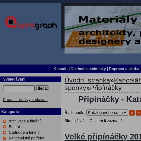
Kontakt
|
Obchodní podmínky
|
Doprava a platba
Úvodní stránka
»
Kancelář
Vyhledávání
sponky
»
Připínáčky
Hledat
Připínáčky - Kat
Parametrické vyhledávání
Kategorie
Řadit podle:
Strana
1
z
1
Celkem
6
záznamů
Archivace a třídění
Balení
Cartridge a tonery
Velké připínáčky 2
Kancelářské potřeby